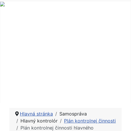
Obec a obecný úrad
Samospráva
Občan
Zverejňovanie
Úradná tabula
Fotogaléria
Kontakt
Hlavná stránka
Samospráva
Hlavný kontrolór
Plán kontrolnej činnosti
Plán kontrolnej činnosti hlavného