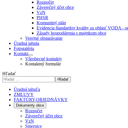
Rozpočet
Záverečný účet obce
VzN
PHSR
Komunitný plán
Evidencia štandardov kvality za oblasť VODA - 
Zásady hospodárenia s majetkom obce
Verejné obstarávanie
Úradná tabula
Fotogaléria
Kontakt
Všeobecné kontakty
Kontaktný formulár
Hľadať
Hľadať
Úradná tabuľa
ZMLUVY
FAKTÚRY,OBJEDNÁVKY
Dokumenty obce
Rozpočet
Záverečný účet obce
VzN
Smernice