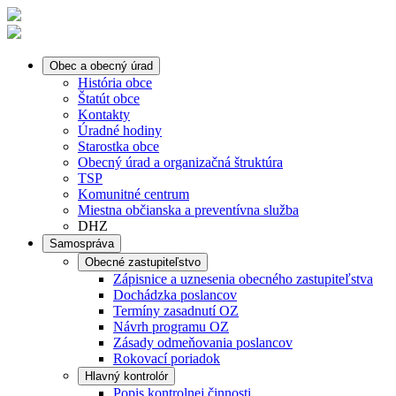
Obec a obecný úrad
História obce
Štatút obce
Kontakty
Úradné hodiny
Starostka obce
Obecný úrad a organizačná štruktúra
TSP
Komunitné centrum
Miestna občianska a preventívna služba
DHZ
Samospráva
Obecné zastupiteľstvo
Zápisnice a uznesenia obecného zastupiteľstva
Dochádzka poslancov
Termíny zasadnutí OZ
Návrh programu OZ
Zásady odmeňovania poslancov
Rokovací poriadok
Hlavný kontrolór
Popis kontrolnej činnosti