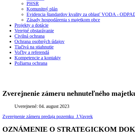
PHSR
Komunitný plán
Evidencia štandardov kvality za oblasť VODA - OD
Zásady hospodárenia s majetkom obce
Projekty a dotácie
Verejné obstarávanie
Civilná ochrana
Ochrana osobných údajov
Tlačivá na stiahnutie
Voľby a referendá
Kompetencie a kontakty
Požiarna ochrana
Zverejnenie zámeru nehnuteľného majetk
Uverejnené: 04. august 2023
Zverejnenie zámeru predaja pozemku_J.Vavrek
OZNÁMENIE O STRATEGICKOM DO