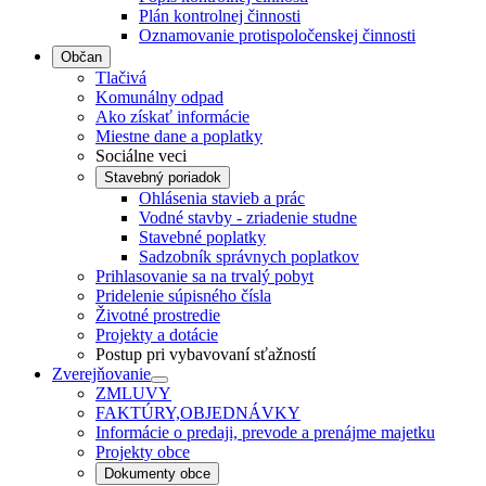
Plán kontrolnej činnosti
Oznamovanie protispoločenskej činnosti
Občan
Tlačivá
Komunálny odpad
Ako získať informácie
Miestne dane a poplatky
Sociálne veci
Stavebný poriadok
Ohlásenia stavieb a prác
Vodné stavby - zriadenie studne
Stavebné poplatky
Sadzobník správnych poplatkov
Prihlasovanie sa na trvalý pobyt
Pridelenie súpisného čísla
Životné prostredie
Projekty a dotácie
Postup pri vybavovaní sťažností
Zverejňovanie
ZMLUVY
FAKTÚRY,OBJEDNÁVKY
Informácie o predaji, prevode a prenájme majetku
Projekty obce
Dokumenty obce