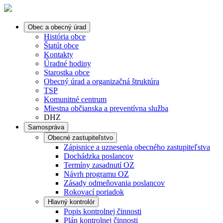
Obec a obecný úrad
História obce
Štatút obce
Kontakty
Úradné hodiny
Starostka obce
Obecný úrad a organizačná štruktúra
TSP
Komunitné centrum
Miestna občianska a preventívna služba
DHZ
Samospráva
Obecné zastupiteľstvo
Zápisnice a uznesenia obecného zastupiteľstva
Dochádzka poslancov
Termíny zasadnutí OZ
Návrh programu OZ
Zásady odmeňovania poslancov
Rokovací poriadok
Hlavný kontrolór
Popis kontrolnej činnosti
Plán kontrolnej činnosti