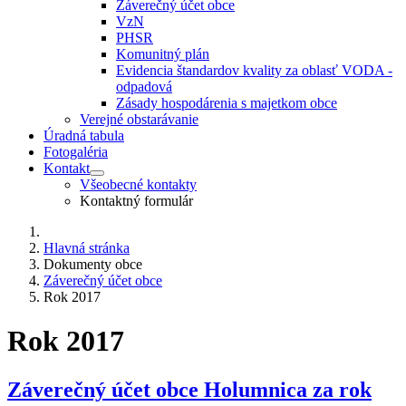
Záverečný účet obce
VzN
PHSR
Komunitný plán
Evidencia štandardov kvality za oblasť VODA -
odpadová
Zásady hospodárenia s majetkom obce
Verejné obstarávanie
Úradná tabula
Fotogaléria
Kontakt
Všeobecné kontakty
Kontaktný formulár
Hlavná stránka
Dokumenty obce
Záverečný účet obce
Rok 2017
Rok 2017
Záverečný účet obce Holumnica za rok