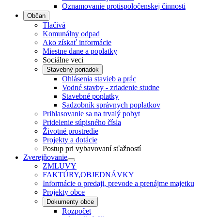
Oznamovanie protispoločenskej činnosti
Občan
Tlačivá
Komunálny odpad
Ako získať informácie
Miestne dane a poplatky
Sociálne veci
Stavebný poriadok
Ohlásenia stavieb a prác
Vodné stavby - zriadenie studne
Stavebné poplatky
Sadzobník správnych poplatkov
Prihlasovanie sa na trvalý pobyt
Pridelenie súpisného čísla
Životné prostredie
Projekty a dotácie
Postup pri vybavovaní sťažností
Zverejňovanie
ZMLUVY
FAKTÚRY,OBJEDNÁVKY
Informácie o predaji, prevode a prenájme majetku
Projekty obce
Dokumenty obce
Rozpočet