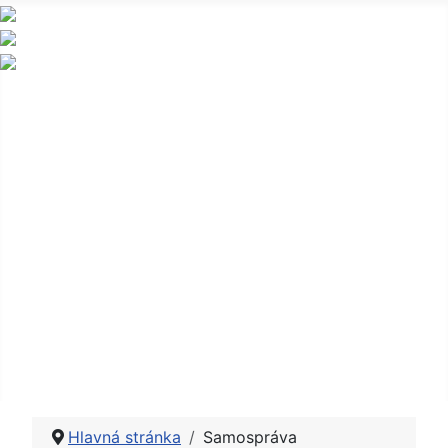
Obec a obecný úrad
Samospráva
Občan
Zverejňovanie
Úradná tabula
Fotogaléria
Kontakt
Hlavná stránka
Samospráva