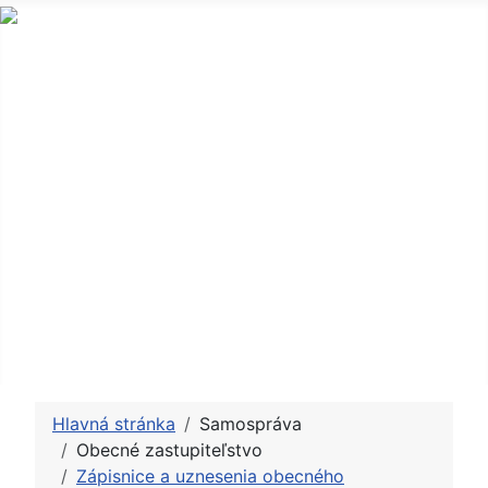
Obec a obecný úrad
Samospráva
Občan
Zverejňovanie
Úradná tabula
Fotogaléria
Kontakt
Hlavná stránka
Samospráva
Obecné zastupiteľstvo
Zápisnice a uznesenia obecného