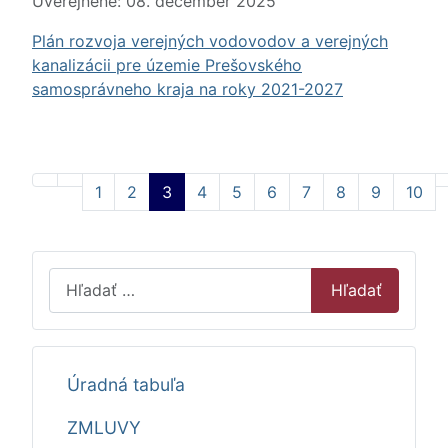
Uverejnené: 08. december 2025
Plán rozvoja verejných vodovodov a verejných
kanalizácii pre územie Prešovského
samosprávneho kraja na roky 2021-2027
1
2
3
4
5
6
7
8
9
10
Strana 3 z 21
Hľadať
Hľadať
Úradná tabuľa
ZMLUVY