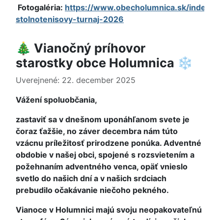
Fotogaléria:
https://www.obecholumnica.sk/index.ph
stolnotenisovy-turnaj-2026
🎄 Vianočný príhovor
starostky obce Holumnica ❄️
Uverejnené: 22. december 2025
Vážení spoluobčania,
zastaviť sa v dnešnom uponáhľanom svete je
čoraz ťažšie, no záver decembra nám túto
vzácnu príležitosť prirodzene ponúka. Adventné
obdobie v našej obci, spojené s rozsvietením a
požehnaním adventného venca, opäť vnieslo
svetlo do našich dní a v našich srdciach
prebudilo očakávanie niečoho pekného.
Vianoce v Holumnici majú svoju neopakovateľnú