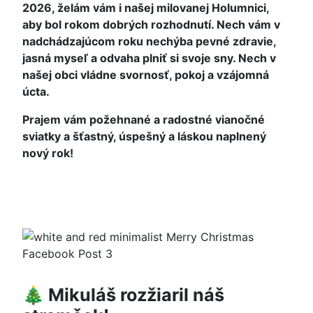
2026, želám vám i našej milovanej Holumnici,
aby bol rokom dobrých rozhodnutí. Nech vám v
nadchádzajúcom roku nechýba pevné zdravie,
jasná myseľ a odvaha plniť si svoje sny. Nech v
našej obci vládne svornosť, pokoj a vzájomná
úcta.
Prajem vám požehnané a radostné vianočné
sviatky a šťastný, úspešný a láskou naplnený
nový rok!
🎄 Mikuláš rozžiaril náš