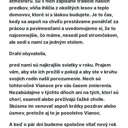
atmosféru. Sú v nich zapísané tradície našich
predkov, vôňa ihličia z okolitých lesov a teplo
domovov, ktoré si s láskou budujete. Je to čas,
kedy sa aspoň na chvíľu prestávame ponáhľať za
prácou a povinnosťami a uvedomujeme si, že to
najcennejšie, čo máme, nesedí pod stromčekom,
ale sedí s nami za jedným stolom.
Drahí obyvatelia,
pred nami sú najkrajšie sviatky v roku. Prajem
vám, aby ste ich prežili v pokoji a aby ste v kruhu
svojich rodín našli porozumenie. Nech sú
tohtoročné Vianoce pre vás časom zmierenia.
Nezabúdajme v týchto dňoch ani na tých, ktorí sú
chorí, osamelí alebo prežívajú ťažké chvíle.
Skúsme im venovať aspoň krátky pozdrav alebo
úsmev, pretože aj to je posolstvo Vianoc.
A keď o pár dní budeme spoločne vítať nový rok