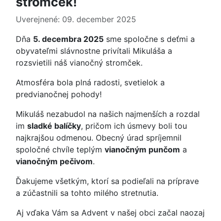
stromček!
Uverejnené: 09. december 2025
Dňa
5. decembra 2025
sme spoločne s deťmi a
obyvateľmi slávnostne privítali Mikuláša a
rozsvietili náš vianočný stromček.
Atmosféra bola plná radosti, svetielok a
predvianočnej pohody!
Mikuláš nezabudol na našich najmenších a rozdal
im
sladké balíčky
, pričom ich úsmevy boli tou
najkrajšou odmenou. Obecný úrad spríjemnil
spoločné chvíle teplým
vianočným punčom
a
vianočným pečivom
.
Ďakujeme všetkým, ktorí sa podieľali na príprave
a zúčastnili sa tohto milého stretnutia.
Aj vďaka Vám sa Advent v našej obci začal naozaj